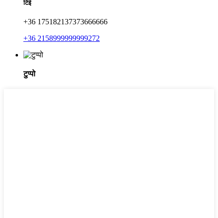
टिई
+36 175182137373666666
+36 2158999999999272
टुप्पो