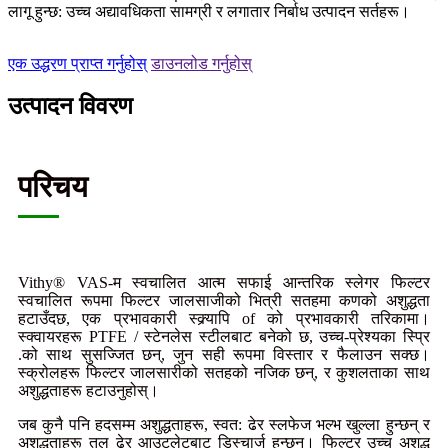
लागू हुन्छ: उच्च अद्यावधिकता सामग्री र लगातार निर्बाध उत्पादन सर्तहरू।
एक उद्धरण प्राप्त गर्नुहोस्
डाउनलोड गर्नुहोस्
उत्पादन विवरण
परिचय
Vithy® VAS-म स्वचालित आत्म सफाई आन्तरिक स्लेगर फिल्टर
स्वचालित रूपमा फिल्टर जालसाजीको भित्री सतहमा कणको अशुद्धता
हटाउँदछ, एक प्रभावकारी स्क्र्यापि of को प्रभावकारी तरिकामा।
स्क्वायरहरू PTFE / स्टेनलेस स्टीलबाट बनेको छ, उच्च-प्रेश्यका स्प्रि
.को साथ सुसज्जित छन्, जुन सही रूपमा विस्तार र फैलाउन सक्छ।
स्क्रोलहरू फिल्टर जालसारीको सतहको नजिक छन्, र कुशलताका साथ
अशुद्धताहरू हटाउनुहोस्।
जब कुनै पनि हदसम्म अशुद्धताहरू, स्वत: ढेर स्लफेज भल्भ खुल्ला हुन्छन् र
अशुद्धताहरू तल ढेर आउटलेटबाट डिस्चार्ज हुन्छन्। फिल्टर उच्च अशुद्ध