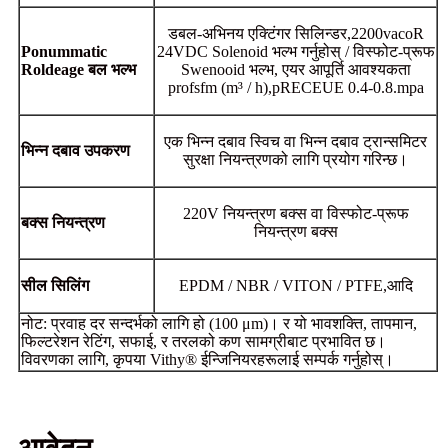
डबल-अभिनय एक्टिंगर सिलिन्डर
,
2200vac
o
R
Ponummatic
24VDC Solenoid भल्भ गर्नुहोस् / विस्फोट-प्रूफ
Roldeage बल भल्भ
Swenooid भल्भ, एयर आपूर्ति आवश्यकता
profsfm (m³ / h)
,
p
RECEUE 0.4-0.8.mpa
एक भिन्न दबाव स्विच वा भिन्न दबाव ट्रान्समिटर
भिन्न दबाव उपकरण
सुरक्षा नियन्त्रणको लागि प्रयोग गरिन्छ।
220V नियन्त्रण बक्स वा विस्फोट-प्रूफ
बक्स नियन्त्रण
नियन्त्रण बक्स
सील सिलिंग
EPDM / NBR / VITON / PTFE
,
आदि
नोट: प्रवाह दर सन्दर्भको लागि हो (100 μm)। र यो भावशक्ति, तापमान,
फिल्टरेशन रेटिंग, सफाई, र तरलको कण सामग्रीबाट प्रभावित छ।
विवरणका लागि, कृपया Vithy® ईन्जिनियरहरूलाई सम्पर्क गर्नुहोस्।