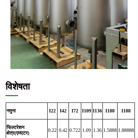
विशेषता
नमुना
I22
I42
I72
I109
I136
I188
I188
फिल्टरेशन
0.22
0.42
0.722
1.09
1.36
1.5888
1.88888
क्षेत्र
(
एमएटर
)