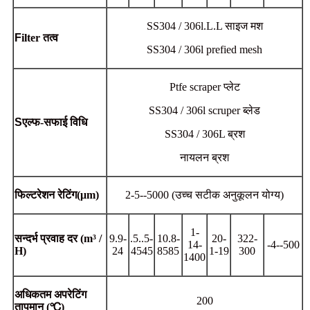
SS304 / 306l.L.L साइज मश
F
ilter तत्व
SS304 / 306l prefied mesh
Ptfe scraper प्लेट
SS304 / 306l scruper ब्लेड
S
एल्फ-सफाई विधि
SS304 / 306L ब्रश
नायलन ब्रश
फिल्टरेशन रेटिंग
(
μm)
2-5--5000 (उच्च सटीक अनुकूलन योग्य)
1-
सन्दर्भ प्रवाह दर
(m³ /
9.9-
.5..5-
10.8-
20-
322-
14-
-4--500
H)
24
4545
8585
1-19
300
1400
अधिकतम अपरेटिंग
200
तापमान
(℃
)