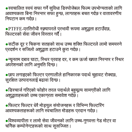
●
स्वचालित स्वयं सफा गर्ने सुविधा डिस्पोजेबल फिल्म उपभोग्यताको लागि
आवश्यकता बिना निरन्तर सफा हुन्छ, लागतहरू बचत गर्दछ र वातावरणीय
निपटान कम गर्दछ।
●
PTFFE-प्रतिरोधी स्क्र्यापरले प्रभावी रूपमा अशुद्धता हटाउँदछ,
फिल्टरको सेवा जीवन विस्तार गर्दै।
●
सटीक दूर र चिकना सतहको साथ उच्च शक्ति फिल्टरले लामो समयस्ने
प्रदर्शन र सजिलो अशुद्धता हटाउने कुरा गर्दछ।
●
न्यूनतम दबाव घाटा, स्थिर प्रवाह दर, र कम ऊर्जा खपत निरन्तर र स्थिर
अपरेशनको लागि अनुमति दिन्छ।
●
छाप लगाइएको फिल्टर प्रणालीले हानिकारक पदार्थ चुहावट रोक्दछ,
सुरक्षित उत्पादनलाई बढावा दिन्छ।
●
डिस्चार्ज गरिएको फोहोर तरल पदार्थले बहुमूल्य सामग्रीको लागि
अशुद्धताहरूको उच्च एकाग्रता समावेश गर्दछ।
●
फिल्टर फिल्टर धेरै मोड्युल संयोजनहरू र विभिन्न फिल्टरिंग
आवश्यकताहरूको लागि स्वचालित मोडहरू प्रदान गर्दछ।
●
विश्वव्यापीता र लामो सेवा जीवनको लागि उच्च-गुणवत्ता गेड मोटर वा
चनेिक कम्पोनेन्टहरूको साथ सुसज्जित।