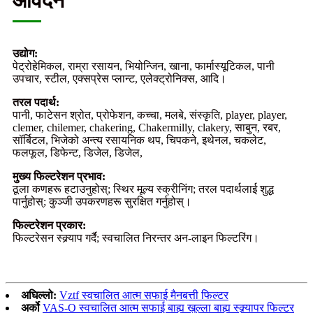
आवेदन
उद्योग:
पेट्रोहेमिकल, राम्रा रसायन, भियोन्जिन, खाना, फार्मास्यूटिकल, पानी
उपचार, स्टील, एक्सप्रेस प्लान्ट, एलेक्ट्रोनिक्स, आदि।
तरल पदार्थ:
पानी, फाटेसन श्रोत, प्रोफेशन, कच्चा, मलबे, संस्कृति, player, player,
clemer, chilemer, chakering, Chakermilly, clakery, साबुन, रबर,
सॉर्बिटल, भिजेको अन्त्य रसायनिक थप, चिपकने, इथेनल, चकलेट,
फलफूल, डिफेन्ट, डिजेल, डिजेल,
मुख्य फिल्टरेशन प्रभाव:
ठूला कणहरू हटाउनुहोस्; स्थिर मूल्य स्क्रीनिंग; तरल पदार्थलाई शुद्ध
पार्नुहोस्; कुञ्जी उपकरणहरू सुरक्षित गर्नुहोस्।
फिल्टरेशन प्रकार:
फिल्टरेसन स्क्र्याप गर्दै; स्वचालित निरन्तर अन-लाइन फिल्टरिंग।
अघिल्लो:
Vztf स्वचालित आत्म सफाई मैनबत्ती फिल्टर
अर्को
VAS-O स्वचालित आत्म सफाई बाह्य खुल्ला बाह्य स्क्र्यापर फिल्टर